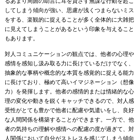
るあまり周囲の助言に耳を貸さず無謀な行動を起こ
してしまう傾向が強い、思慮が浅くつまらないミス
をする、楽観的に捉えることが多く全体的に大雑把
に見えてしまうことがあるという印象を与えること
もあります。
対人コミュニケーションの観点では、他者の心理や
感情を感知し汲み取る力に長けているだけでなく、
抽象的な事柄や概念的な本質を感覚的に捉える能力
に長けており、極めて高いイマジネーション（想像
力）を発揮します。他者の感情的または情緒的な心
理の変化や動きを鋭くキャッチできるので、対人感
受性がとても豊かで他者に配慮や気遣いをし、良好
な人間関係を構築することができます。一方で、他
者の気持ちの理解や感情への配慮の度が過ぎて、対
人関係において自分がストレスを感じてしまう傾向