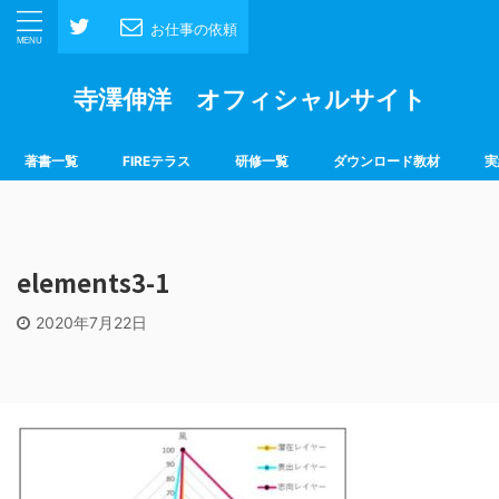
お仕事の依頼
寺澤伸洋 オフィシャルサイト
著書一覧
FIREテラス
研修一覧
ダウンロード教材
実
elements3-1
2020年7月22日