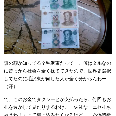
誰の顔か知ってる？毛沢東だってー。僕は文系なの
に昔っから社会を全く捨ててきたので、世界史選択
してたのに毛沢東が何した人か全く分からんわー
（汗）
で、このお金でタクシーとか支払ったら、何回もお
札を透かして見たりするわけ。「失礼な！ニセ札ち
ゃうわ！」って突っ込みたくなるけど、まあ偽造紙