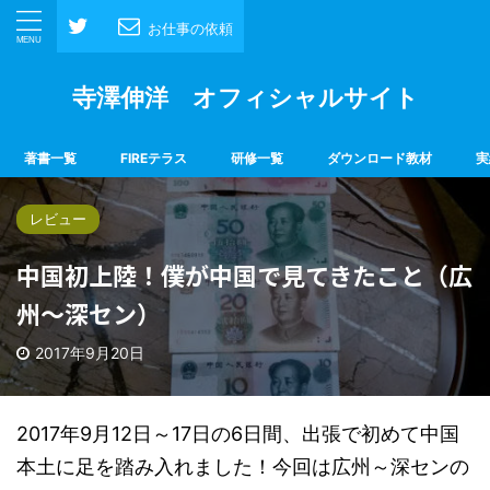
お仕事の依頼
寺澤伸洋 オフィシャルサイト
著書一覧
FIREテラス
研修一覧
ダウンロード教材
実
レビュー
中国初上陸！僕が中国で見てきたこと（広
州～深セン）
2017年9月20日
2017年9月12日～17日の6日間、出張で初めて中国
本土に足を踏み入れました！今回は広州～深センの