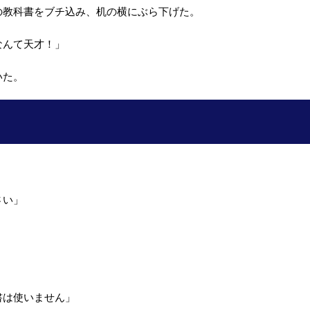
の教科書をブチ込み、机の横にぶら下げた。
なんて天才！」
いた。
。
さい」
書は使いません」