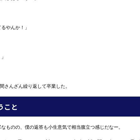
てるやんか！」
」
！」
年間さんざん繰り返して卒業した。
うこと
尽なものの、僕の返答も小生意気で相当腹立つ感じだなー。