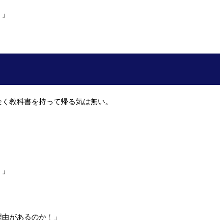
！」
全く教科書を持って帰る気は無い。
。
！」
理由があるのか！」