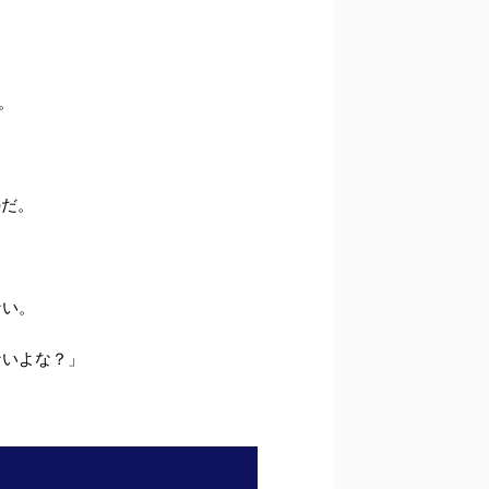
。
のだ。
ない。
ないよな？」