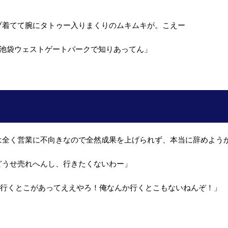
プ着てて腕にタトゥー入りまくりのムキムキが。こえー
き池袋ウェストゲートパークで知りあってん」
は全く営業に不向きなので全然成果を上げられず、本当に辞めよう
どうせ売れへんし、行きたくないわー」
だ行くとこがあってええやろ！俺なんか行くとこもないねんぞ！」
」