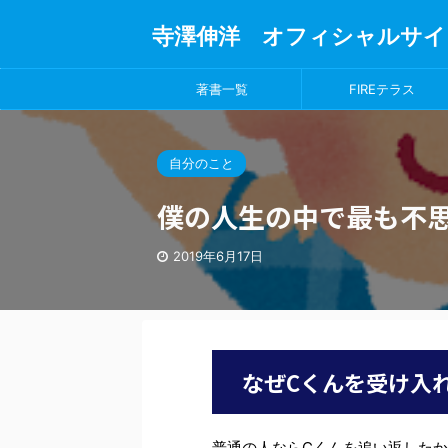
寺澤伸洋 オフィシャルサイ
著書一覧
FIREテラス
自分のこと
僕の人生の中で最も不
2019年6月17日
なぜCくんを受け入
普通の人ならCくんを追い返した